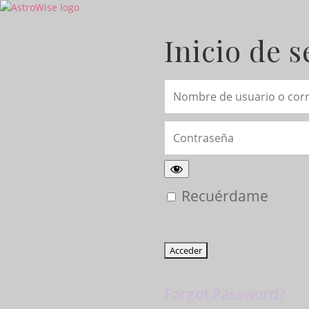
Inicio de s
Nombre de usuario o corr
Contraseña
Recuérdame
Forgot Password?